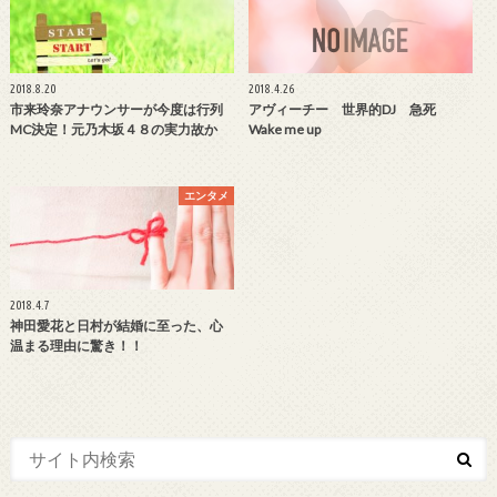
2018.8.20
2018.4.26
市来玲奈アナウンサーが今度は行列
アヴィーチー 世界的DJ 急死
MC決定！元乃木坂４８の実力故か
Wake me up
エンタメ
2018.4.7
神田愛花と日村が結婚に至った、心
温まる理由に驚き！！