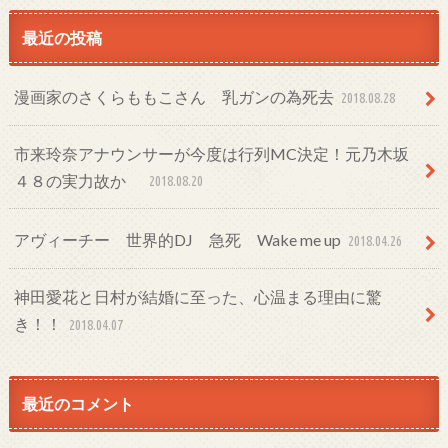
最近の投稿
漫画家のさくらももこさん 乳ガンの為死去
2018.08.28
市来玲奈アナウンサーが今度は行列MC決定！元乃木坂
４８の実力故か
2018.08.20
アヴィーチー 世界的DJ 急死 Wake me up
2018.04.26
神田愛花と日村が結婚に至った、心温まる理由に驚
き！！
2018.04.07
最近のコメント